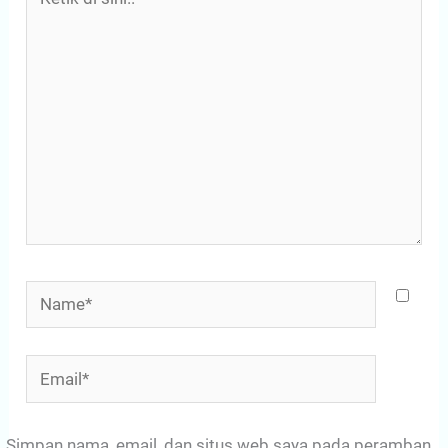
di
sini..
Name*
Email*
Simpan nama, email, dan situs web saya pada peramban